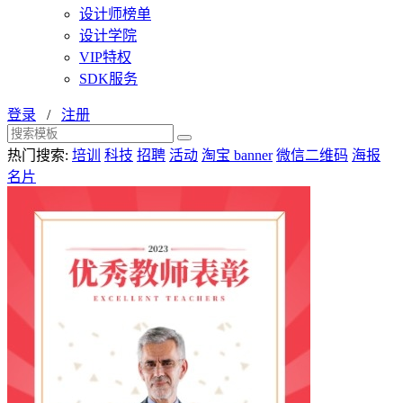
设计师榜单
设计学院
VIP特权
SDK服务
登录
/
注册
热门搜索:
培训
科技
招聘
活动
淘宝 banner
微信二维码
海报
名片