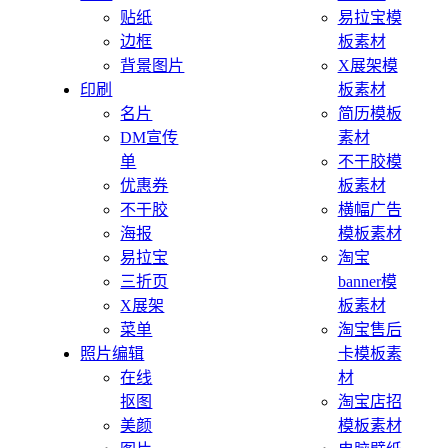
贴纸
易拉宝模
边框
板素材
背景图片
X展架模
印刷
板素材
名片
简历模板
DM宣传
素材
单
不干胶模
优惠券
板素材
不干胶
横幅广告
海报
模板素材
易拉宝
淘宝
三折页
banner模
X展架
板素材
菜单
淘宝售后
照片编辑
卡模板素
在线
材
抠图
淘宝店招
美颜
模板素材