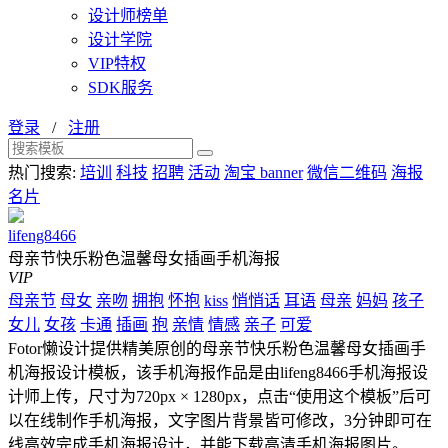
设计师榜单
设计学院
VIP特权
SDK服务
登录
/
注册
热门搜索:
培训
科技
招聘
活动
淘宝 banner
微信二维码
海报
名片
lifeng8466
母亲节快乐粉色温馨母女插画手机海报
VIP
母亲节
母女
亲吻
拥抱
怀抱
kiss
悄悄话
耳语
母亲
妈妈
孩子
女儿
女孩
卡通
插画
抱
亲情
情感
亲子
可爱
Fotor懒设计提供精美原创的母亲节快乐粉色温馨母女插画手
机海报设计模板，该手机海报作品是由lifeng8466手机海报设
计师上传，尺寸为720px × 1280px，点击“使用这个模板”后可
以在线制作手机海报，文字图片背景皆可修改，3分钟即可在
线高效完成手机海报设计，并能下载高清手机海报图片。