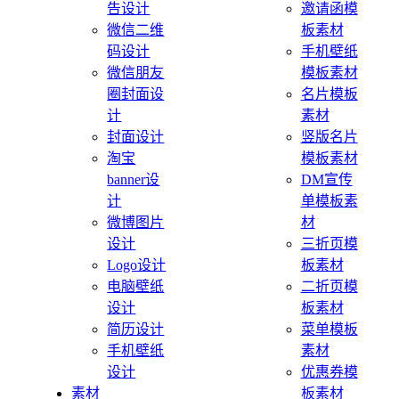
告设计
邀请函模
微信二维
板素材
码设计
手机壁纸
微信朋友
模板素材
圈封面设
名片模板
计
素材
封面设计
竖版名片
淘宝
模板素材
banner设
DM宣传
计
单模板素
微博图片
材
设计
三折页模
Logo设计
板素材
电脑壁纸
二折页模
设计
板素材
简历设计
菜单模板
手机壁纸
素材
设计
优惠券模
素材
板素材