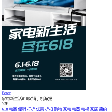
Fotor
家电新生活618促销手机海报
VIP
618
电商
促销
打折
优惠
折扣
购物
家电
电器
电视
家居
简约