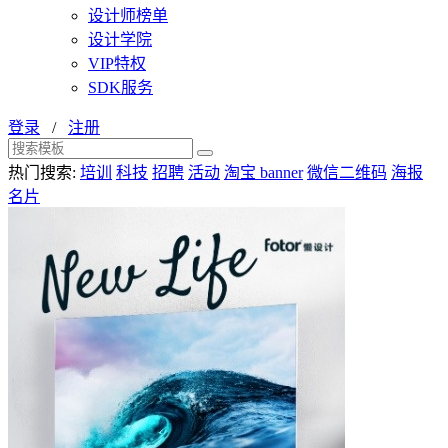
设计师榜单
设计学院
VIP特权
SDK服务
登录
/
注册
热门搜索:
培训
科技
招聘
活动
淘宝 banner
微信二维码
海报
名片