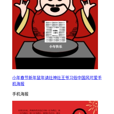
小年春节新年鼠年请灶神灶王爷习俗中国风可爱手
机海报
手机海报