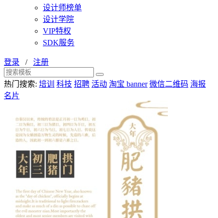
设计师榜单
设计学院
VIP特权
SDK服务
登录
/
注册
热门搜索:
培训
科技
招聘
活动
淘宝 banner
微信二维码
海报
名片