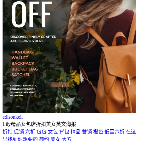
edisonkell
Lily精品女包店折扣美女英文海报
折扣
促销
六折
包包
女包
背包
精品
营销
橙色
低至六折
在这
里找到你想要的
简约
美女
大方