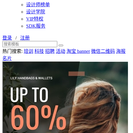
设计师榜单
设计学院
VIP特权
SDK服务
登录
/
注册
热门搜索:
培训
科技
招聘
活动
淘宝 banner
微信二维码
海报
名片