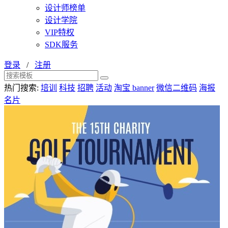
设计师榜单
设计学院
VIP特权
SDK服务
登录
/
注册
热门搜索:
培训
科技
招聘
活动
淘宝 banner
微信二维码
海报
名片