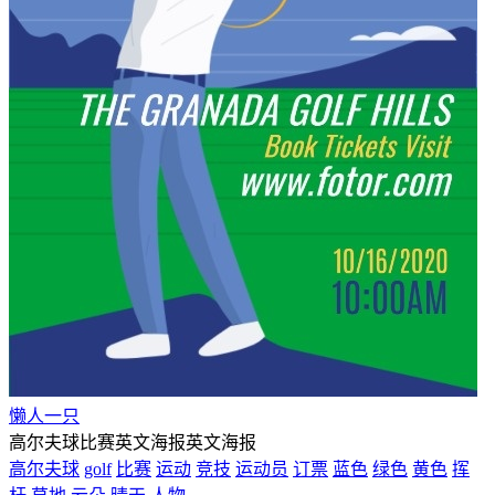
懒人一只
高尔夫球比赛英文海报英文海报
高尔夫球
golf
比赛
运动
竞技
运动员
订票
蓝色
绿色
黄色
挥