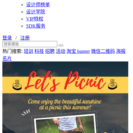
设计师榜单
设计学院
VIP特权
SDK服务
登录
/
注册
热门搜索:
培训
科技
招聘
活动
淘宝 banner
微信二维码
海报
名片