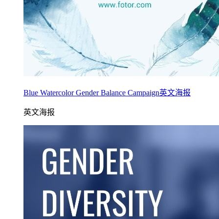
Blue Watercolor Gender Balance Campaign英文海报
英文海报