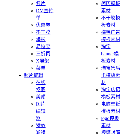
名片
简历模板
DM宣传
素材
单
不干胶模
优惠券
板素材
不干胶
横幅广告
海报
模板素材
易拉宝
淘宝
三折页
banner模
X展架
板素材
菜单
淘宝售后
照片编辑
卡模板素
在线
材
抠图
淘宝店招
美颜
模板素材
图片
电脑壁纸
编辑
模板素材
器
logo模板
特效
素材
滤镜
视频封面