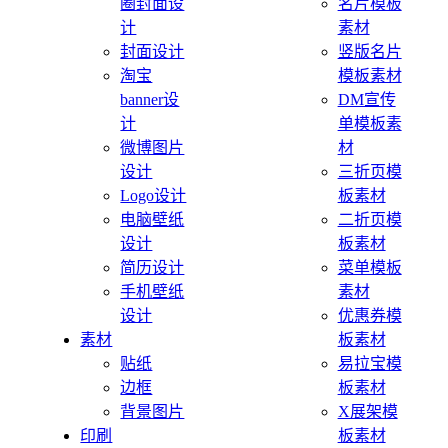
圈封面设
名片模板
计
素材
封面设计
竖版名片
淘宝
模板素材
banner设
DM宣传
计
单模板素
微博图片
材
设计
三折页模
Logo设计
板素材
电脑壁纸
二折页模
设计
板素材
简历设计
菜单模板
手机壁纸
素材
设计
优惠券模
素材
板素材
贴纸
易拉宝模
边框
板素材
背景图片
X展架模
印刷
板素材