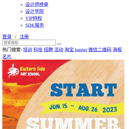
设计师榜单
设计学院
VIP特权
SDK服务
登录
/
注册
热门搜索:
培训
科技
招聘
活动
淘宝 banner
微信二维码
海报
名片