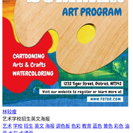
林较瘦
艺术学校招生英文海报
艺术
学校
招生
英文
海报
调色板
色彩
教育
蓝色
黄色
彩色
油