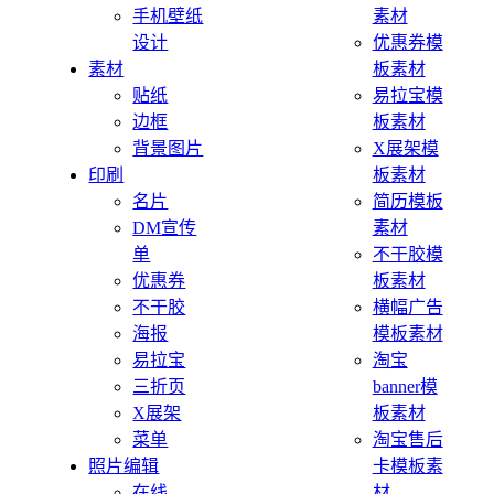
手机壁纸
素材
设计
优惠券模
素材
板素材
贴纸
易拉宝模
边框
板素材
背景图片
X展架模
印刷
板素材
名片
简历模板
DM宣传
素材
单
不干胶模
优惠券
板素材
不干胶
横幅广告
海报
模板素材
易拉宝
淘宝
三折页
banner模
X展架
板素材
菜单
淘宝售后
照片编辑
卡模板素
在线
材