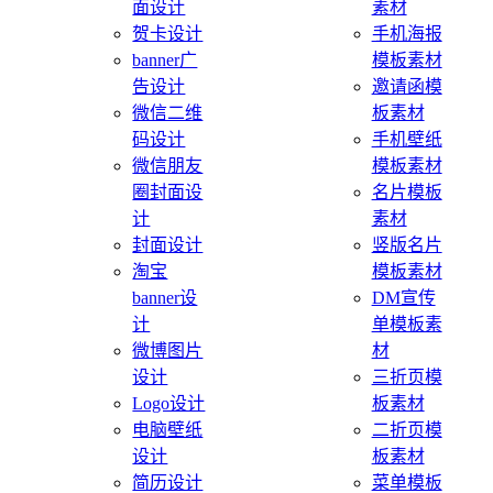
面设计
素材
贺卡设计
手机海报
banner广
模板素材
告设计
邀请函模
微信二维
板素材
码设计
手机壁纸
微信朋友
模板素材
圈封面设
名片模板
计
素材
封面设计
竖版名片
淘宝
模板素材
banner设
DM宣传
计
单模板素
微博图片
材
设计
三折页模
Logo设计
板素材
电脑壁纸
二折页模
设计
板素材
简历设计
菜单模板