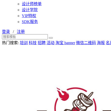
设计师榜单
设计学院
VIP特权
SDK服务
登录
/
注册
热门搜索:
培训
科技
招聘
活动
淘宝 banner
微信二维码
海报
名