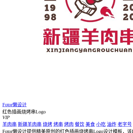
Fotor懒设计
红色插画烧烤串Logo
VIP
羊肉串
新疆羊肉串
烧烤
烤串
烤肉
餐饮
美食
小吃
油炸
老字号
Fotor懒设计提供精美原创的红色插画烧烤串Logo设计模板，该Lo