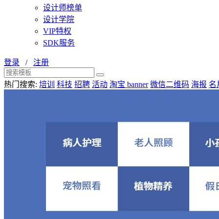
设计师榜单
设计学院
VIP特权
SDK服务
登录
/
注册
热门搜索:
培训
科技
招聘
活动
淘宝 banner
微信二维码
海报
名