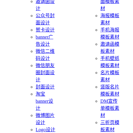
邀请函设
面模板素
计
材
公众号封
海报模板
面设计
素材
贺卡设计
手机海报
banner广
模板素材
告设计
邀请函模
微信二维
板素材
码设计
手机壁纸
微信朋友
模板素材
圈封面设
名片模板
计
素材
封面设计
竖版名片
淘宝
模板素材
banner设
DM宣传
计
单模板素
微博图片
材
设计
三折页模
Logo设计
板素材