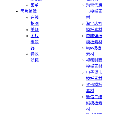
菜单
淘宝售后
照片编辑
卡模板素
在线
材
抠图
淘宝店招
美颜
模板素材
图片
电脑壁纸
编辑
模板素材
器
logo模板
特效
素材
滤镜
视频封面
模板素材
电子贺卡
模板素材
贺卡模板
素材
微信二维
码模板素
材