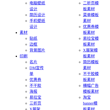
电脑壁纸
二折页模
设计
板素材
简历设计
菜单模板
手机壁纸
素材
设计
优惠券模
素材
板素材
贴纸
易拉宝模
边框
板素材
背景图片
X展架模
印刷
板素材
名片
简历模板
DM宣传
素材
单
不干胶模
优惠券
板素材
不干胶
横幅广告
海报
模板素材
易拉宝
淘宝
三折页
banner模
X展架
板素材