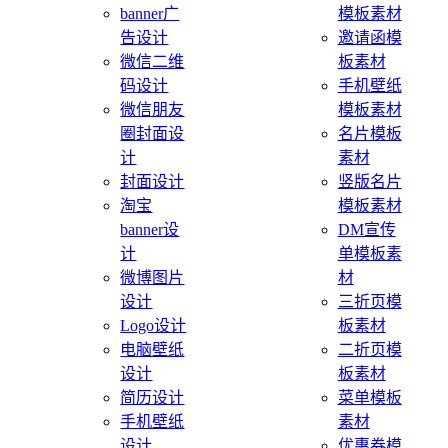
banner广
模板素材
告设计
邀请函模
微信二维
板素材
码设计
手机壁纸
微信朋友
模板素材
圈封面设
名片模板
计
素材
封面设计
竖版名片
淘宝
模板素材
banner设
DM宣传
计
单模板素
微博图片
材
设计
三折页模
Logo设计
板素材
电脑壁纸
二折页模
设计
板素材
简历设计
菜单模板
手机壁纸
素材
设计
优惠券模