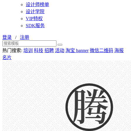
设计师榜单
设计学院
VIP特权
SDK服务
登录
/
注册
热门搜索:
培训
科技
招聘
活动
淘宝 banner
微信二维码
海报
名片