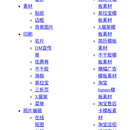
素材
板素材
贴纸
易拉宝模
边框
板素材
背景图片
X展架模
印刷
板素材
名片
简历模板
DM宣传
素材
单
不干胶模
优惠券
板素材
不干胶
横幅广告
海报
模板素材
易拉宝
淘宝
三折页
banner模
X展架
板素材
菜单
淘宝售后
照片编辑
卡模板素
在线
材
抠图
淘宝店招