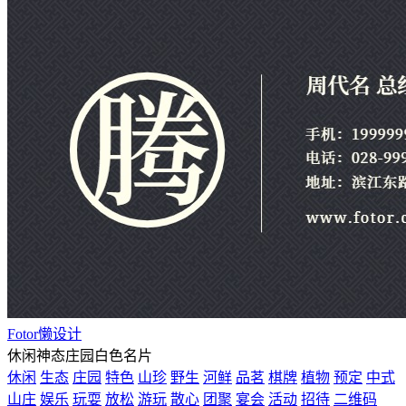
Fotor懒设计
休闲神态庄园白色名片
休闲
生态
庄园
特色
山珍
野生
河鲜
品茗
棋牌
植物
预定
中式
山庄
娱乐
玩耍
放松
游玩
散心
团聚
宴会
活动
招待
二维码