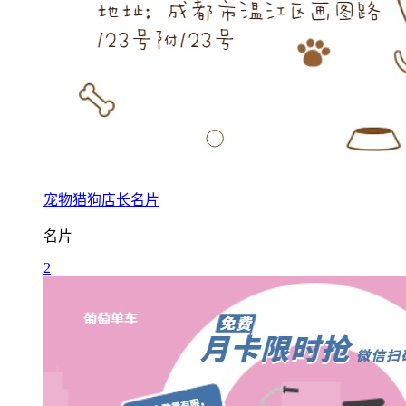
宠物猫狗店长名片
名片
2