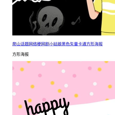
爬山话题网络梗网剧小姑娘黑色矢量卡通方形海报
方形海报