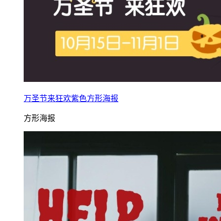
万圣节来狂欢紫色方形海报
方形海报