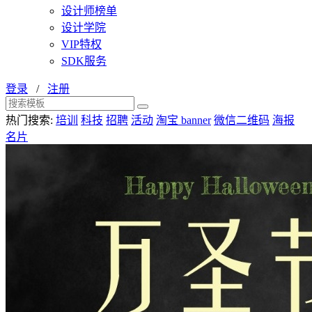
设计师榜单
设计学院
VIP特权
SDK服务
登录
/
注册
热门搜索:
培训
科技
招聘
活动
淘宝 banner
微信二维码
海报
名片