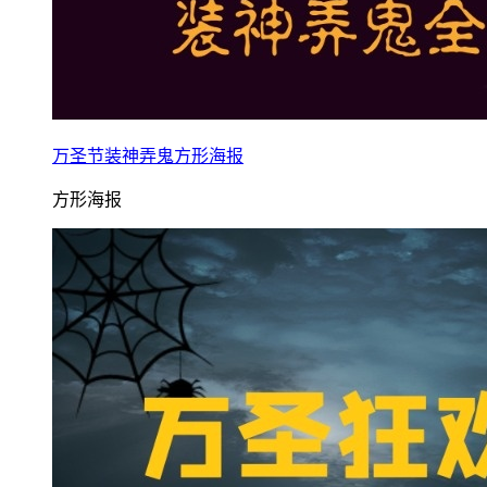
万圣节装神弄鬼方形海报
方形海报