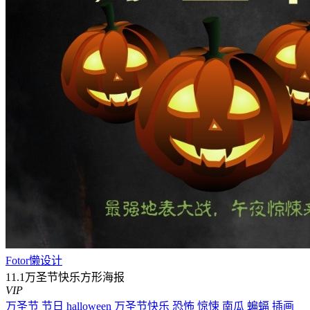
Fotor懒设计
11.1万圣节快乐方形海报
VIP
万圣节
节日
halloween
万圣节快乐
恐怖
惊悚
南瓜
蝙蝠
插画