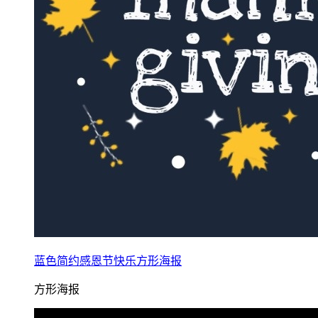
蓝色简约感恩节快乐方形海报
方形海报