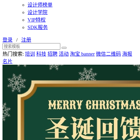
设计师榜单
设计学院
VIP特权
SDK服务
登录
/
注册
热门搜索:
培训
科技
招聘
活动
淘宝 banner
微信二维码
海报
名片