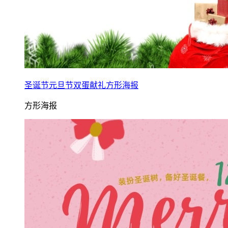
圣诞节元旦节双蛋献礼方形海报
方形海报