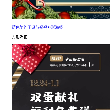
蓝色简约圣诞节祝福方形海报
方形海报