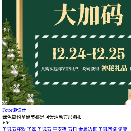
Fotor懒设计
绿色简约圣诞节感恩回馈活动方形海报
VIP
圣诞节狂欢
圣诞
圣诞节
平安夜
节日
金属边框
圣诞回馈
渐变