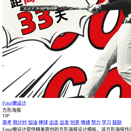
Fotor懒设计
方形海报
VIP
高考
倒计时
加油
棒球
出击
出发
创意
情绪
努力
学习
鼓励
Fotor懒设计提供精美原创的方形海报设计模板，该方形海报作品是