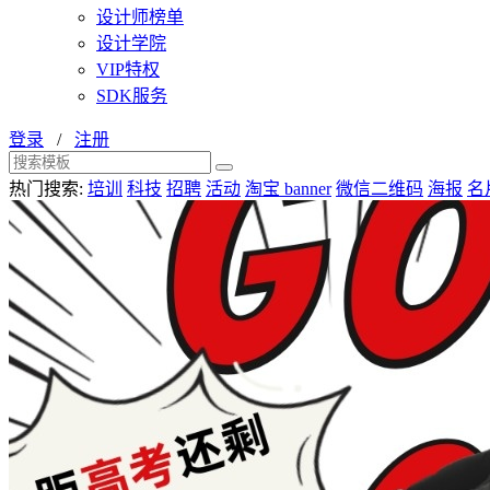
设计师榜单
设计学院
VIP特权
SDK服务
登录
/
注册
热门搜索:
培训
科技
招聘
活动
淘宝 banner
微信二维码
海报
名