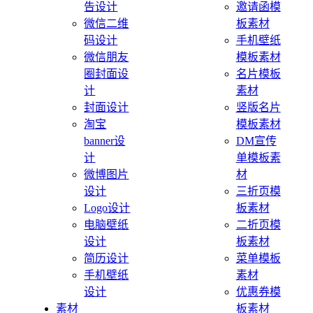
告设计
邀请函模
微信二维
板素材
码设计
手机壁纸
微信朋友
模板素材
圈封面设
名片模板
计
素材
封面设计
竖版名片
淘宝
模板素材
banner设
DM宣传
计
单模板素
微博图片
材
设计
三折页模
Logo设计
板素材
电脑壁纸
二折页模
设计
板素材
简历设计
菜单模板
手机壁纸
素材
设计
优惠券模
素材
板素材