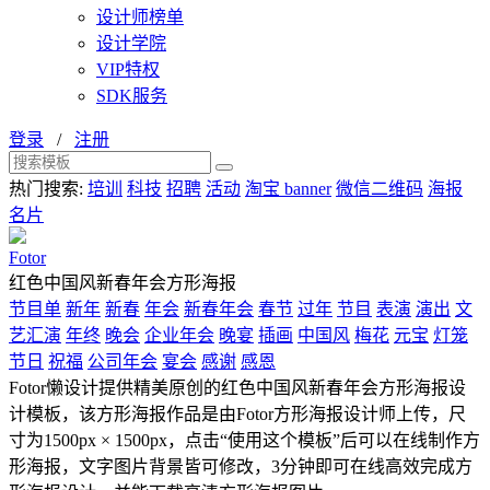
设计师榜单
设计学院
VIP特权
SDK服务
登录
/
注册
热门搜索:
培训
科技
招聘
活动
淘宝 banner
微信二维码
海报
名片
Fotor
红色中国风新春年会方形海报
节目单
新年
新春
年会
新春年会
春节
过年
节目
表演
演出
文
艺汇演
年终
晚会
企业年会
晚宴
插画
中国风
梅花
元宝
灯笼
节日
祝福
公司年会
宴会
感谢
感恩
Fotor懒设计提供精美原创的红色中国风新春年会方形海报设
计模板，该方形海报作品是由Fotor方形海报设计师上传，尺
寸为1500px × 1500px，点击“使用这个模板”后可以在线制作方
形海报，文字图片背景皆可修改，3分钟即可在线高效完成方