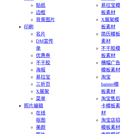
贴纸
易拉宝模
边框
板素材
背景图片
X展架模
印刷
板素材
名片
简历模板
DM宣传
素材
单
不干胶模
优惠券
板素材
不干胶
横幅广告
海报
模板素材
易拉宝
淘宝
三折页
banner模
X展架
板素材
菜单
淘宝售后
照片编辑
卡模板素
在线
材
抠图
淘宝店招
美颜
模板素材