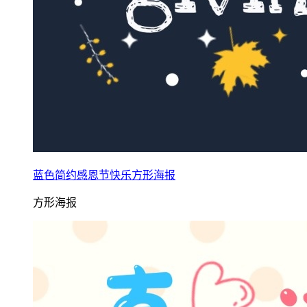
蓝色简约感恩节快乐方形海报
方形海报