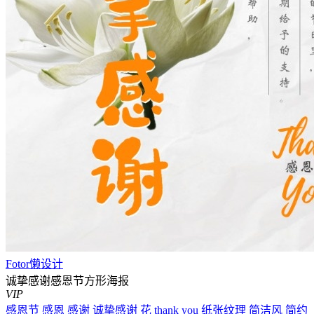
Fotor懒设计
诚挚感谢感恩节方形海报
VIP
感恩节
感恩
感谢
诚挚感谢
花
thank you
纸张纹理
简洁风
简约