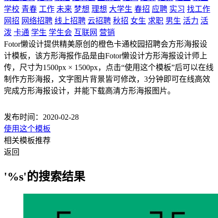
学校
青春
工作
未来
梦想
理想
大学生
春招
应聘
实习
找工作
网招
网络招聘
线上招聘
云招聘
秋招
女生
求职
男生
活力
活
泼
卡通
学生
学生会
互联网
营销
Fotor懒设计提供精美原创的橙色卡通校园招聘会方形海报设
计模板，该方形海报作品是由Fotor懒设计方形海报设计师上
传，尺寸为1500px × 1500px，点击“使用这个模板”后可以在线
制作方形海报，文字图片背景皆可修改，3分钟即可在线高效
完成方形海报设计，并能下载高清方形海报图片。
发布时间：2020-02-28
使用这个模板
相关模板推荐
返回
'%s'的搜索结果