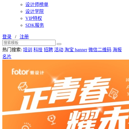
设计师榜单
设计学院
VIP特权
SDK服务
登录
/
注册
热门搜索:
培训
科技
招聘
活动
淘宝 banner
微信二维码
海报
名片