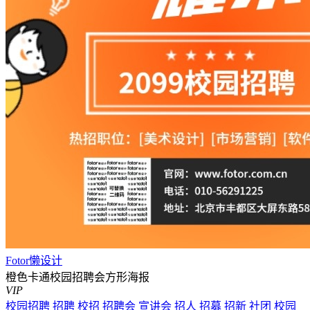
Fotor懒设计
橙色卡通校园招聘会方形海报
VIP
校园招聘
招聘
校招
招聘会
宣讲会
招人
招募
招新
社团
校园