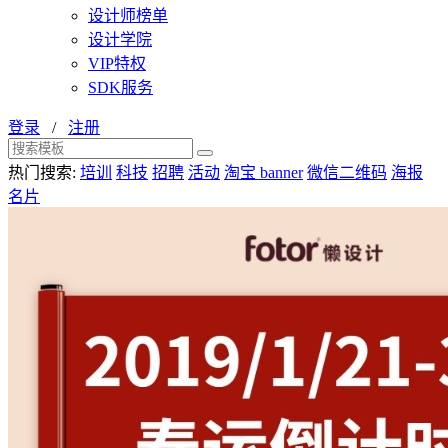
设计师榜单
设计学院
VIP特权
SDK服务
登录
/
注册
热门搜索:
培训
科技
招聘
活动
淘宝 banner
微信二维码
海报
名片