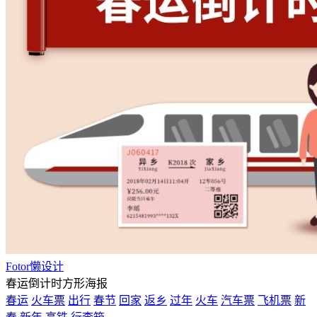
Fotor懒设计
春运倒计时方形海报
春运
火车票
出行
春节
回家
返乡
过年
火车
汽车票
飞机票
新