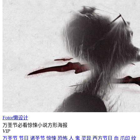
Fotor懒设计
万圣节必看惊悚小说方形海报
VIP
万圣节
节日
诸圣节
惊悚
恐怖
人
鬼
灵异
西方节日
血
爪印
纹