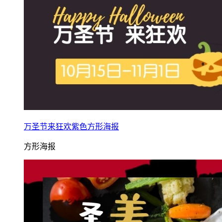
万圣节来狂欢紫色方形海报
方形海报