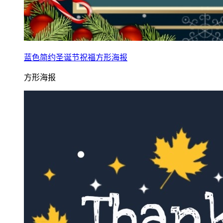
蓝色简约圣诞节祝福方形海报
方形海报