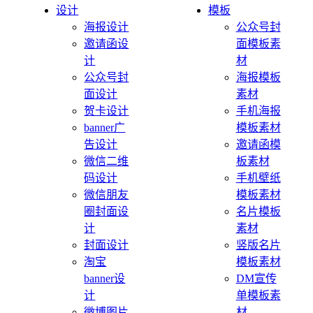
设计
模板
海报设计
公众号封
邀请函设
面模板素
计
材
公众号封
海报模板
面设计
素材
贺卡设计
手机海报
banner广
模板素材
告设计
邀请函模
微信二维
板素材
码设计
手机壁纸
微信朋友
模板素材
圈封面设
名片模板
计
素材
封面设计
竖版名片
淘宝
模板素材
banner设
DM宣传
计
单模板素
微博图片
材