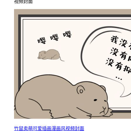
视频封面
竹鼠卖萌可爱插画漫画风视频封面