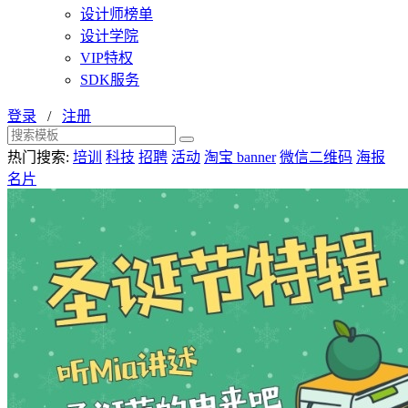
设计师榜单
设计学院
VIP特权
SDK服务
登录
/
注册
热门搜索:
培训
科技
招聘
活动
淘宝 banner
微信二维码
海报
名片