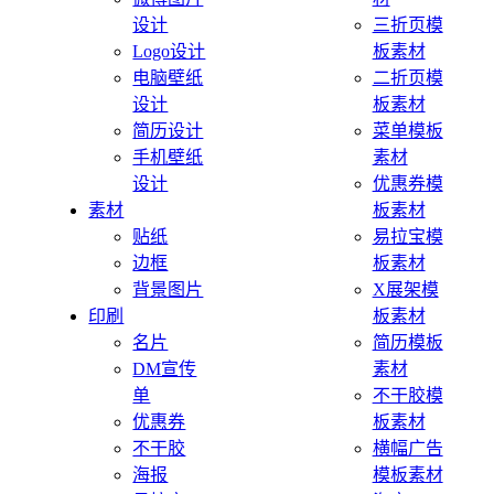
设计
三折页模
Logo设计
板素材
电脑壁纸
二折页模
设计
板素材
简历设计
菜单模板
手机壁纸
素材
设计
优惠券模
素材
板素材
贴纸
易拉宝模
边框
板素材
背景图片
X展架模
印刷
板素材
名片
简历模板
DM宣传
素材
单
不干胶模
优惠券
板素材
不干胶
横幅广告
海报
模板素材