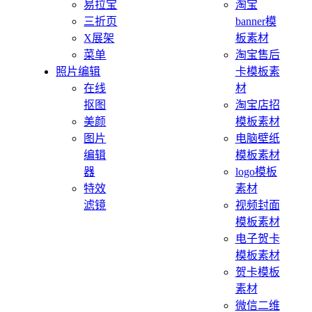
易拉宝
淘宝
三折页
banner模
X展架
板素材
菜单
淘宝售后
照片编辑
卡模板素
在线
材
抠图
淘宝店招
美颜
模板素材
图片
电脑壁纸
编辑
模板素材
器
logo模板
特效
素材
滤镜
视频封面
模板素材
电子贺卡
模板素材
贺卡模板
素材
微信二维