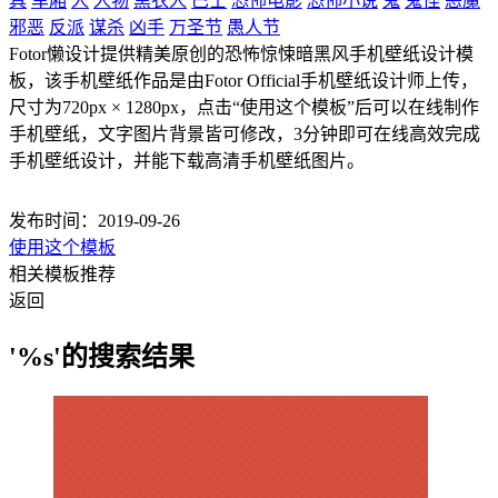
具
车厢
人
人物
黑衣人
巴士
恐怖电影
恐怖小说
鬼
鬼怪
恶魔
邪恶
反派
谋杀
凶手
万圣节
愚人节
Fotor懒设计提供精美原创的恐怖惊悚暗黑风手机壁纸设计模
板，该手机壁纸作品是由Fotor Official手机壁纸设计师上传，
尺寸为720px × 1280px，点击“使用这个模板”后可以在线制作
手机壁纸，文字图片背景皆可修改，3分钟即可在线高效完成
手机壁纸设计，并能下载高清手机壁纸图片。
发布时间：2019-09-26
使用这个模板
相关模板推荐
返回
'%s'的搜索结果