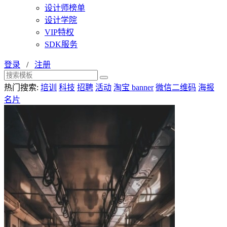
设计师榜单
设计学院
VIP特权
SDK服务
登录
/
注册
热门搜索:
培训
科技
招聘
活动
淘宝 banner
微信二维码
海报
名片