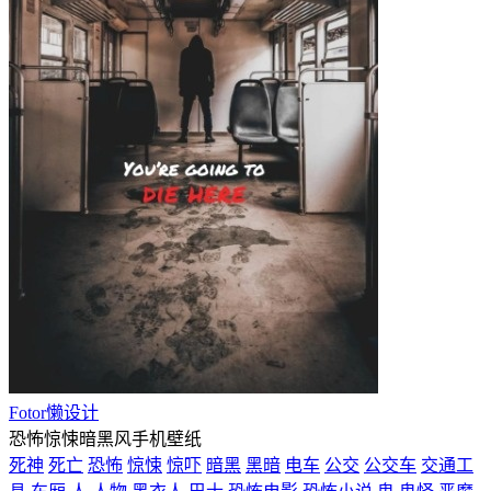
Fotor懒设计
恐怖惊悚暗黑风手机壁纸
死神
死亡
恐怖
惊悚
惊吓
暗黑
黑暗
电车
公交
公交车
交通工