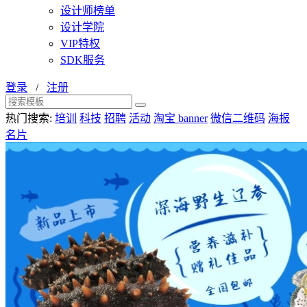
设计师榜单
设计学院
VIP特权
SDK服务
登录
/
注册
热门搜索:
培训
科技
招聘
活动
淘宝 banner
微信二维码
海报
名片