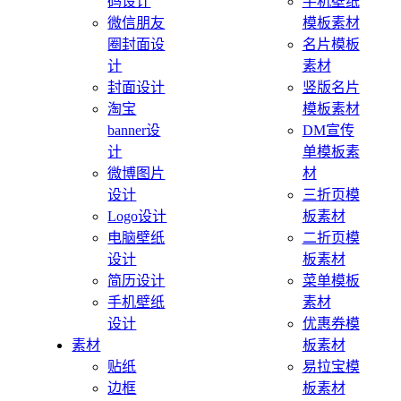
码设计
手机壁纸
微信朋友
模板素材
圈封面设
名片模板
计
素材
封面设计
竖版名片
淘宝
模板素材
banner设
DM宣传
计
单模板素
微博图片
材
设计
三折页模
Logo设计
板素材
电脑壁纸
二折页模
设计
板素材
简历设计
菜单模板
手机壁纸
素材
设计
优惠券模
素材
板素材
贴纸
易拉宝模
边框
板素材