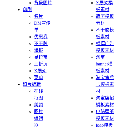
背景图片
X展架模
印刷
板素材
名片
简历模板
DM宣传
素材
单
不干胶模
优惠券
板素材
不干胶
横幅广告
海报
模板素材
易拉宝
淘宝
三折页
banner模
X展架
板素材
菜单
淘宝售后
照片编辑
卡模板素
在线
材
抠图
淘宝店招
美颜
模板素材
图片
电脑壁纸
编辑
模板素材
器
logo模板