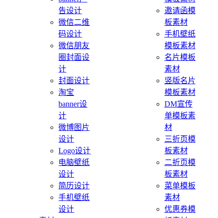
告设计
邀请函模
微信二维
板素材
码设计
手机壁纸
微信朋友
模板素材
圈封面设
名片模板
计
素材
封面设计
竖版名片
淘宝
模板素材
banner设
DM宣传
计
单模板素
微博图片
材
设计
三折页模
Logo设计
板素材
电脑壁纸
二折页模
设计
板素材
简历设计
菜单模板
手机壁纸
素材
设计
优惠券模