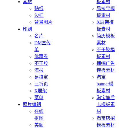
素材
板素材
贴纸
易拉宝模
边框
板素材
背景图片
X展架模
印刷
板素材
名片
简历模板
DM宣传
素材
单
不干胶模
优惠券
板素材
不干胶
横幅广告
海报
模板素材
易拉宝
淘宝
三折页
banner模
X展架
板素材
菜单
淘宝售后
照片编辑
卡模板素
在线
材
抠图
淘宝店招
美颜
模板素材