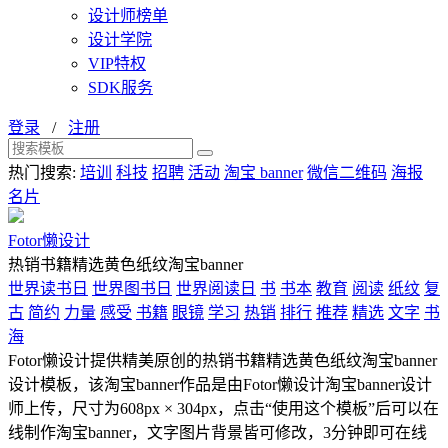
设计师榜单
设计学院
VIP特权
SDK服务
登录
/
注册
热门搜索:
培训
科技
招聘
活动
淘宝 banner
微信二维码
海报
名片
Fotor懒设计
热销书籍精选黄色纸纹淘宝banner
世界读书日
世界图书日
世界阅读日
书
书本
教育
阅读
纸纹
复
古
简约
力量
感受
书籍
眼镜
学习
热销
排行
推荐
精选
文字
书
海
Fotor懒设计提供精美原创的热销书籍精选黄色纸纹淘宝banner
设计模板，该淘宝banner作品是由Fotor懒设计淘宝banner设计
师上传，尺寸为608px × 304px，点击“使用这个模板”后可以在
线制作淘宝banner，文字图片背景皆可修改，3分钟即可在线