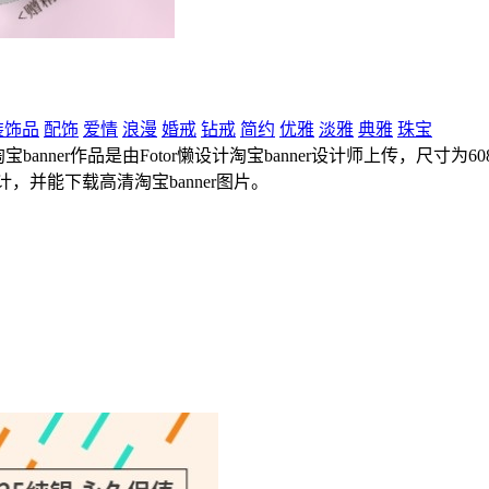
装饰品
配饰
爱情
浪漫
婚戒
钻戒
简约
优雅
淡雅
典雅
珠宝
anner作品是由Fotor懒设计淘宝banner设计师上传，尺寸为608
，并能下载高清淘宝banner图片。