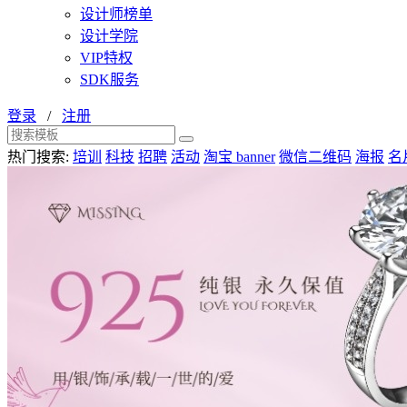
设计师榜单
设计学院
VIP特权
SDK服务
登录
/
注册
热门搜索:
培训
科技
招聘
活动
淘宝 banner
微信二维码
海报
名