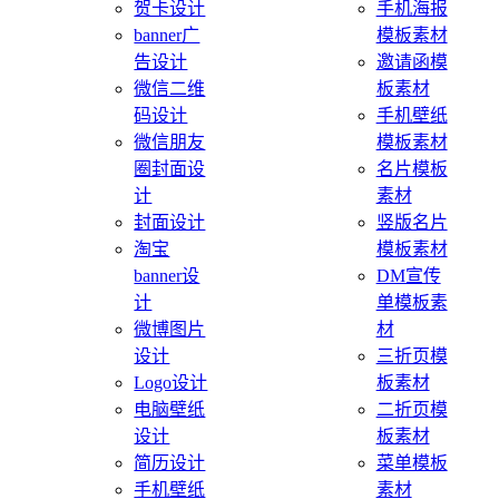
贺卡设计
手机海报
banner广
模板素材
告设计
邀请函模
微信二维
板素材
码设计
手机壁纸
微信朋友
模板素材
圈封面设
名片模板
计
素材
封面设计
竖版名片
淘宝
模板素材
banner设
DM宣传
计
单模板素
微博图片
材
设计
三折页模
Logo设计
板素材
电脑壁纸
二折页模
设计
板素材
简历设计
菜单模板
手机壁纸
素材