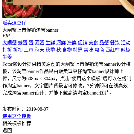
贩卖逗豆仔
大闸蟹上市促销淘宝banner
VIP
大闸蟹
螃蟹
蟹
河蟹
生鲜
河鲜
海鲜
促销
美食
品蟹
餐饮
活动
打折
折扣
上市
秋天
秋季
秋
食物
特惠
美味
电商
西红柿
辣椒
生姜
Fotor懒设计提供精美原创的大闸蟹上市促销淘宝banner设计模
板，该淘宝banner作品是由贩卖逗豆仔淘宝banner设计师上
传，尺寸为608px × 304px，点击“使用这个模板”后可以在线制
作淘宝banner，文字图片背景皆可修改，3分钟即可在线高效
完成淘宝banner设计，并能下载高清淘宝banner图片。
发布时间：2019-08-07
使用这个模板
相关模板推荐
返回