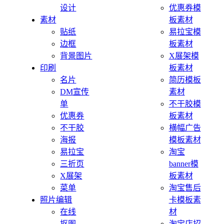
设计
优惠券模
素材
板素材
贴纸
易拉宝模
边框
板素材
背景图片
X展架模
印刷
板素材
名片
简历模板
DM宣传
素材
单
不干胶模
优惠券
板素材
不干胶
横幅广告
海报
模板素材
易拉宝
淘宝
三折页
banner模
X展架
板素材
菜单
淘宝售后
照片编辑
卡模板素
在线
材
抠图
淘宝店招