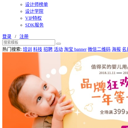
设计师榜单
设计学院
VIP特权
SDK服务
登录
/
注册
热门搜索:
培训
科技
招聘
活动
淘宝 banner
微信二维码
海报
名