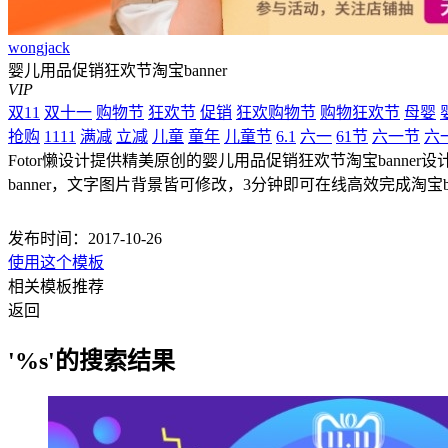
wongjack
婴儿用品促销狂欢节淘宝banner
VIP
双11
双十一
购物节
狂欢节
促销
狂欢购物节
购物狂欢节
母婴
抢购
1111
满减
立减
儿童
童年
儿童节
6.1
六一
61节
六一节
六
Fotor懒设计提供精美原创的婴儿用品促销狂欢节淘宝banner设计模
banner，文字图片背景皆可修改，3分钟即可在线高效完成淘宝ba
发布时间：2017-10-26
使用这个模板
相关模板推荐
返回
'%s'的搜索结果