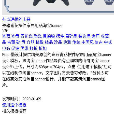
有点理想的山哥
瓷器青花摆件家居用品淘宝banner
VIP
瓷器
瓷盘
青花瓷
陶瓷
景德镇
摆件
易碎品
装饰品
家居
收藏
品
古董
碗
盘
容器
精致
精品
珍品
典雅
传统
中国风
复古
中式
电商
促销
优惠
打折
折扣
Fotor懒设计提供精美原创的瓷器青花摆件家居用品淘宝banner
设计模板，该淘宝banner作品是由有点理想的山哥淘宝banner
设计师上传，尺寸为608px × 304px，点击“使用这个模板”后可
以在线制作淘宝banner，文字图片背景皆可修改，3分钟即可
在线高效完成淘宝banner设计，并能下载高清淘宝banner图
片。
发布时间：2020-01-09
使用这个模板
相关模板推荐