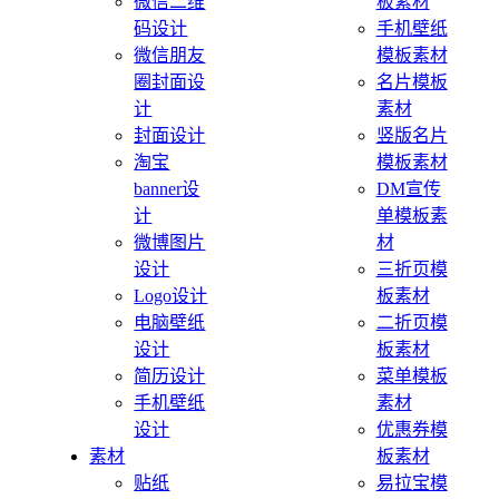
微信二维
板素材
码设计
手机壁纸
微信朋友
模板素材
圈封面设
名片模板
计
素材
封面设计
竖版名片
淘宝
模板素材
banner设
DM宣传
计
单模板素
微博图片
材
设计
三折页模
Logo设计
板素材
电脑壁纸
二折页模
设计
板素材
简历设计
菜单模板
手机壁纸
素材
设计
优惠券模
素材
板素材
贴纸
易拉宝模