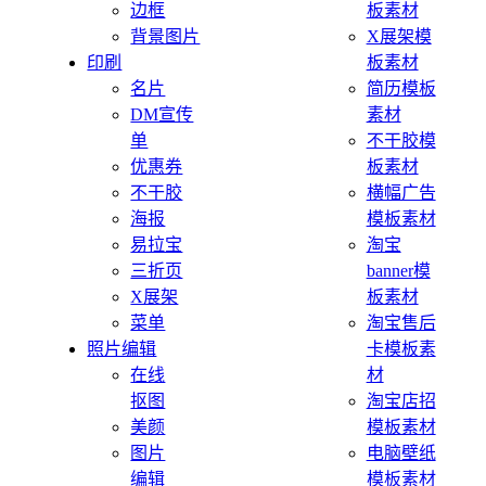
边框
板素材
背景图片
X展架模
印刷
板素材
名片
简历模板
DM宣传
素材
单
不干胶模
优惠券
板素材
不干胶
横幅广告
海报
模板素材
易拉宝
淘宝
三折页
banner模
X展架
板素材
菜单
淘宝售后
照片编辑
卡模板素
在线
材
抠图
淘宝店招
美颜
模板素材
图片
电脑壁纸
编辑
模板素材