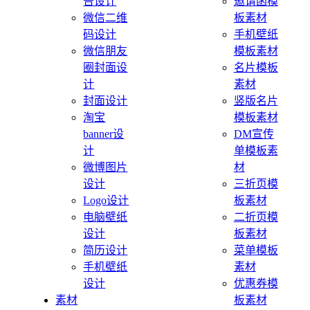
告设计
邀请函模
微信二维
板素材
码设计
手机壁纸
微信朋友
模板素材
圈封面设
名片模板
计
素材
封面设计
竖版名片
淘宝
模板素材
banner设
DM宣传
计
单模板素
微博图片
材
设计
三折页模
Logo设计
板素材
电脑壁纸
二折页模
设计
板素材
简历设计
菜单模板
手机壁纸
素材
设计
优惠券模
素材
板素材