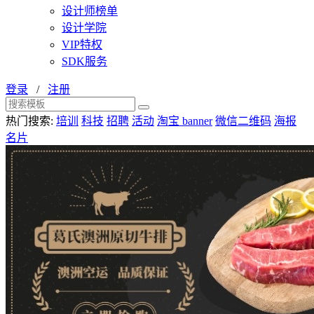
设计师榜单
设计学院
VIP特权
SDK服务
登录
/
注册
热门搜索:
培训
科技
招聘
活动
淘宝 banner
微信二维码
海报
名片