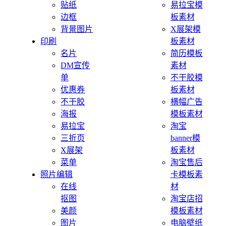
贴纸
易拉宝模
边框
板素材
背景图片
X展架模
印刷
板素材
名片
简历模板
DM宣传
素材
单
不干胶模
优惠券
板素材
不干胶
横幅广告
海报
模板素材
易拉宝
淘宝
三折页
banner模
X展架
板素材
菜单
淘宝售后
照片编辑
卡模板素
在线
材
抠图
淘宝店招
美颜
模板素材
图片
电脑壁纸