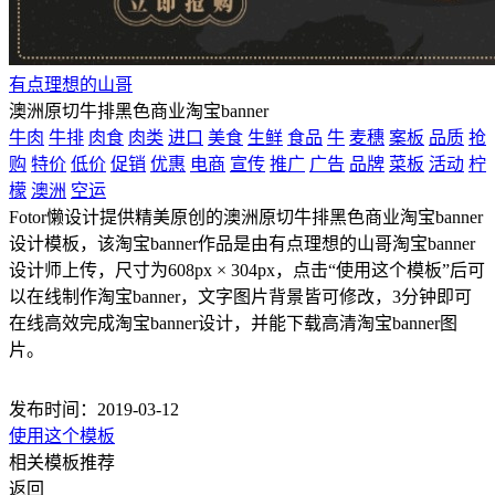
有点理想的山哥
澳洲原切牛排黑色商业淘宝banner
牛肉
牛排
肉食
肉类
进口
美食
生鲜
食品
牛
麦穗
案板
品质
抢
购
特价
低价
促销
优惠
电商
宣传
推广
广告
品牌
菜板
活动
柠
檬
澳洲
空运
Fotor懒设计提供精美原创的澳洲原切牛排黑色商业淘宝banner
设计模板，该淘宝banner作品是由有点理想的山哥淘宝banner
设计师上传，尺寸为608px × 304px，点击“使用这个模板”后可
以在线制作淘宝banner，文字图片背景皆可修改，3分钟即可
在线高效完成淘宝banner设计，并能下载高清淘宝banner图
片。
发布时间：2019-03-12
使用这个模板
相关模板推荐
返回