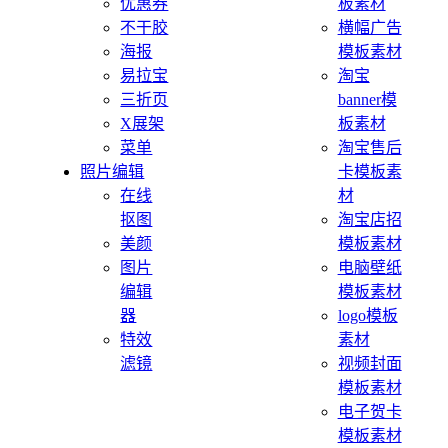
优惠券
板素材
不干胶
横幅广告
海报
模板素材
易拉宝
淘宝
三折页
banner模
X展架
板素材
菜单
淘宝售后
照片编辑
卡模板素
在线
材
抠图
淘宝店招
美颜
模板素材
图片
电脑壁纸
编辑
模板素材
器
logo模板
特效
素材
滤镜
视频封面
模板素材
电子贺卡
模板素材