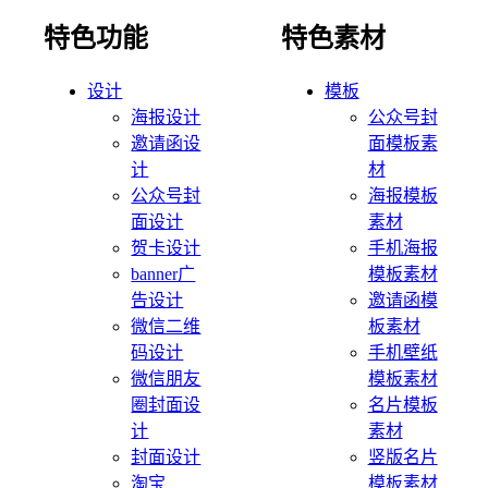
特色功能
特色素材
设计
模板
海报设计
公众号封
邀请函设
面模板素
计
材
公众号封
海报模板
面设计
素材
贺卡设计
手机海报
banner广
模板素材
告设计
邀请函模
微信二维
板素材
码设计
手机壁纸
微信朋友
模板素材
圈封面设
名片模板
计
素材
封面设计
竖版名片
淘宝
模板素材