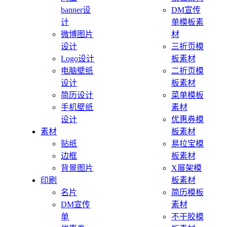
banner设
DM宣传
计
单模板素
微博图片
材
设计
三折页模
Logo设计
板素材
电脑壁纸
二折页模
设计
板素材
简历设计
菜单模板
手机壁纸
素材
设计
优惠券模
素材
板素材
贴纸
易拉宝模
边框
板素材
背景图片
X展架模
印刷
板素材
名片
简历模板
DM宣传
素材
单
不干胶模