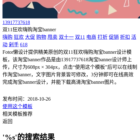
13917737618
双11狂欢嗨购淘宝banner
嗨购
狂欢
大促
购物
甩卖
双十一
双11
电商
打折
促销
折扣
活
动
剁手
618
Fotor懒设计提供精美原创的双11狂欢嗨购淘宝banner设计模
板，该淘宝banner作品是由13917737618淘宝banner设计师上
传，尺寸为608px × 304px，点击“使用这个模板”后可以在线制
作淘宝banner，文字图片背景皆可修改，3分钟即可在线高效
完成淘宝banner设计，并能下载高清淘宝banner图片。
发布时间：2018-10-26
使用这个模板
相关模板推荐
返回
'%s'的搜索结果