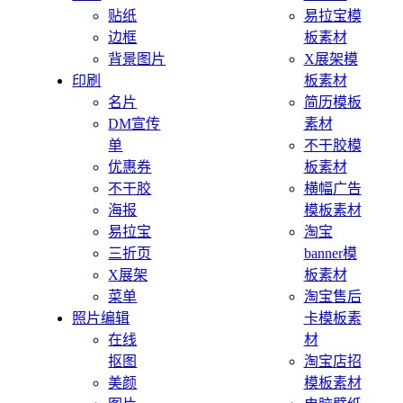
贴纸
易拉宝模
边框
板素材
背景图片
X展架模
印刷
板素材
名片
简历模板
DM宣传
素材
单
不干胶模
优惠券
板素材
不干胶
横幅广告
海报
模板素材
易拉宝
淘宝
三折页
banner模
X展架
板素材
菜单
淘宝售后
照片编辑
卡模板素
在线
材
抠图
淘宝店招
美颜
模板素材