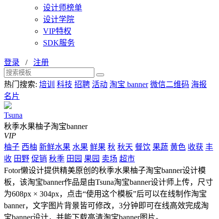
设计师榜单
设计学院
VIP特权
SDK服务
登录
/
注册
热门搜索:
培训
科技
招聘
活动
淘宝 banner
微信二维码
海报
名片
Tsuna
秋季水果柚子淘宝banner
VIP
柚子
西柚
新鲜水果
水果
鲜果
秋
秋天
餐饮
果蔬
黄色
收获
丰
收
田野
促销
秋季
田园
果园
卖场
超市
Fotor懒设计提供精美原创的秋季水果柚子淘宝banner设计模
板，该淘宝banner作品是由Tsuna淘宝banner设计师上传，尺寸
为608px × 304px，点击“使用这个模板”后可以在线制作淘宝
banner，文字图片背景皆可修改，3分钟即可在线高效完成淘
宝banner设计，并能下载高清淘宝banner图片。