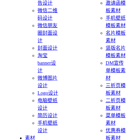
告设计
邀请函模
微信二维
板素材
码设计
手机壁纸
微信朋友
模板素材
圈封面设
名片模板
计
素材
封面设计
竖版名片
淘宝
模板素材
banner设
DM宣传
计
单模板素
微博图片
材
设计
三折页模
Logo设计
板素材
电脑壁纸
二折页模
设计
板素材
简历设计
菜单模板
手机壁纸
素材
设计
优惠券模
素材
板素材