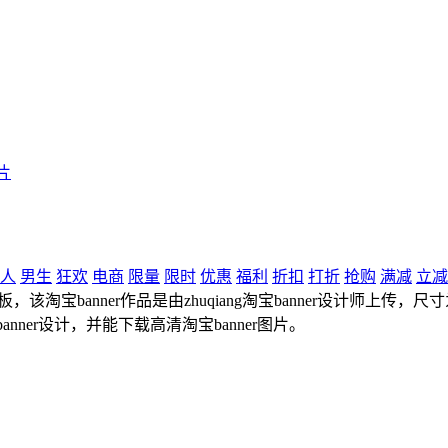
片
人
男生
狂欢
电商
限量
限时
优惠
福利
折扣
打折
抢购
满减
立减
该淘宝banner作品是由zhuqiang淘宝banner设计师上传，尺寸
nner设计，并能下载高清淘宝banner图片。