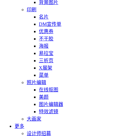
背景图片
印刷
名片
DM宣传单
优惠券
不干胶
海报
易拉宝
三折页
X展架
菜单
照片编辑
在线抠图
美颜
图片编辑器
特效滤镜
大画家
更多
设计师招募