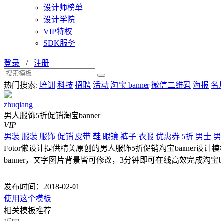
设计师榜单
设计学院
VIP特权
SDK服务
登录
/
注册
热门搜索:
培训
科技
招聘
活动
淘宝 banner
微信二维码
海报
名
zhuqiang
男人服饰5折促销淘宝banner
VIP
男装
服装
服饰
促销
皮带
鞋
眼镜
裤子
衣服
优惠券
5折
男士
男
Fotor懒设计提供精美原创的男人服饰5折促销淘宝banner设计模板，
banner，文字图片背景皆可修改，3分钟即可在线高效完成淘宝ba
发布时间：2018-02-01
使用这个模板
相关模板推荐