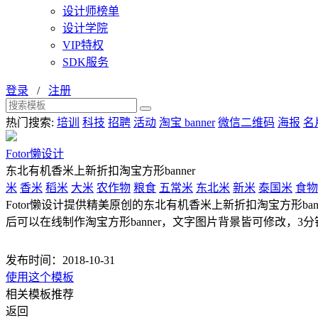
设计师榜单
设计学院
VIP特权
SDK服务
登录
/
注册
热门搜索:
培训
科技
招聘
活动
淘宝 banner
微信二维码
海报
名
Fotor懒设计
东北有机香米上新折扣淘宝方形banner
米
香米
稻米
大米
农作物
粮食
五常米
东北米
新米
泰国米
食物
Fotor懒设计提供精美原创的东北有机香米上新折扣淘宝方形banner
后可以在线制作淘宝方形banner，文字图片背景皆可修改，3分钟
发布时间：2018-10-31
使用这个模板
相关模板推荐
返回