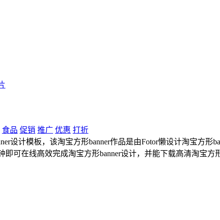
片
食品
促销
推广
优惠
打折
设计模板，该淘宝方形banner作品是由Fotor懒设计淘宝方形bann
即可在线高效完成淘宝方形banner设计，并能下载高清淘宝方形b