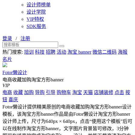
设计师榜单
设计学院
VIP特权
SDK服务
登录
/
注册
热门搜索:
培训
科技
招聘
活动
淘宝 banner
微信二维码
海报
名片
Fotor懒设计
电商收藏加购淘宝方形banner
VIP
电商
收藏
加购
导购
引导
购物车
淘宝
天猫
店铺装修
点击
按
钮
喜庆
Fotor懒设计提供精美原创的电商收藏加购淘宝方形banner设计
模板，该淘宝方形banner作品是由Fotor懒设计淘宝方形banner
设计师上传，尺寸为640px × 640px，点击“使用这个模板”后可
以在线制作淘宝方形banner，文字图片背景皆可修改，3分钟