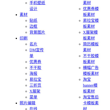
手机壁纸
素材
设计
优惠券模
素材
板素材
贴纸
易拉宝模
边框
板素材
背景图片
X展架模
印刷
板素材
名片
简历模板
DM宣传
素材
单
不干胶模
优惠券
板素材
不干胶
横幅广告
海报
模板素材
易拉宝
淘宝
三折页
banner模
X展架
板素材
菜单
淘宝售后
照片编辑
卡模板素
在线
材