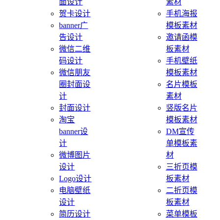
面设计
素材
贺卡设计
手机海报
banner广
模板素材
告设计
邀请函模
微信二维
板素材
码设计
手机壁纸
微信朋友
模板素材
圈封面设
名片模板
计
素材
封面设计
竖版名片
淘宝
模板素材
banner设
DM宣传
计
单模板素
微博图片
材
设计
三折页模
Logo设计
板素材
电脑壁纸
二折页模
设计
板素材
简历设计
菜单模板