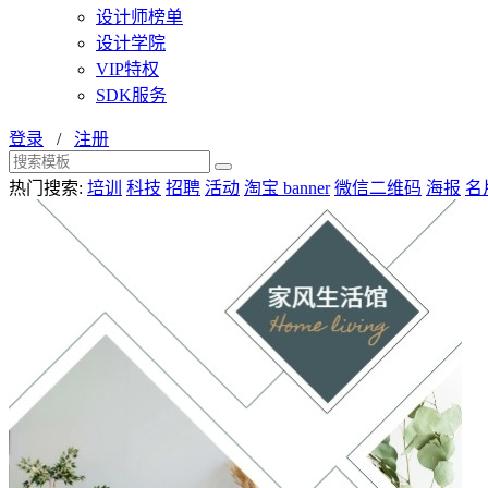
设计师榜单
设计学院
VIP特权
SDK服务
登录
/
注册
热门搜索:
培训
科技
招聘
活动
淘宝 banner
微信二维码
海报
名