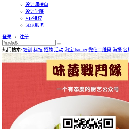
设计师榜单
设计学院
VIP特权
SDK服务
登录
/
注册
热门搜索:
培训
科技
招聘
活动
淘宝 banner
微信二维码
海报
名