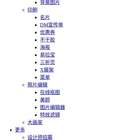
背景图片
印刷
名片
DM宣传单
优惠券
不干胶
海报
易拉宝
三折页
X展架
菜单
照片编辑
在线抠图
美颜
图片编辑器
特效滤镜
大画家
更多
设计师招募