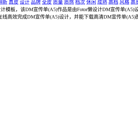
翻新
真皮
设计
品牌
全皮
质量
质感
档次
休闲
成熟
高档
风格
高
模板，该DM宣传单(A5)作品是由Fotor懒设计DM宣传单(A5)
线高效完成DM宣传单(A5)设计，并能下载高清DM宣传单(A5)