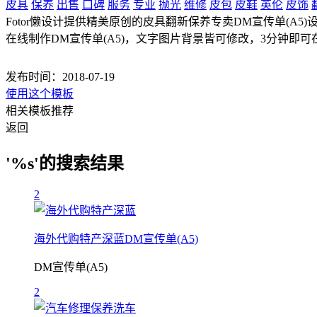
皮具
保养
出售
口碑
服务
专业
抛光
维修
皮包
皮鞋
英伦
皮饰
Fotor懒设计提供精美原创的皮具翻新保养专卖DM宣传单(A5)设计
在线制作DM宣传单(A5)，文字图片背景皆可修改，3分钟即可在
发布时间：2018-07-19
使用这个模板
相关模板推荐
返回
'%s'的搜索结果
2
海外代购特产深蓝DM宣传单(A5)
DM宣传单(A5)
2