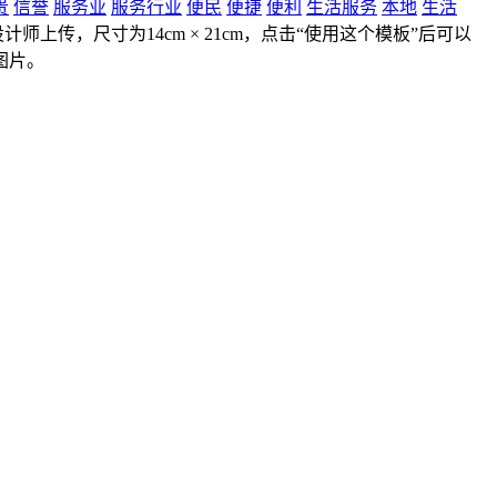
贵
信誉
服务业
服务行业
便民
便捷
便利
生活服务
本地
生活
设计师上传，尺寸为14cm × 21cm，点击“使用这个模板”后可以
图片。