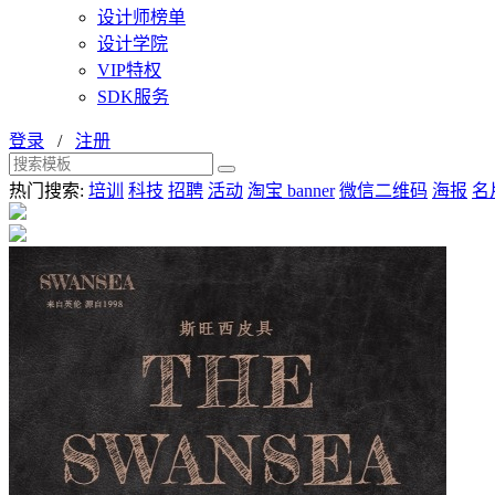
设计师榜单
设计学院
VIP特权
SDK服务
登录
/
注册
热门搜索:
培训
科技
招聘
活动
淘宝 banner
微信二维码
海报
名