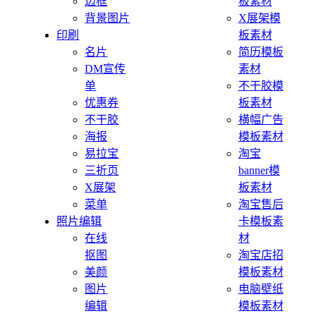
边框
板素材
背景图片
X展架模
印刷
板素材
名片
简历模板
DM宣传
素材
单
不干胶模
优惠券
板素材
不干胶
横幅广告
海报
模板素材
易拉宝
淘宝
三折页
banner模
X展架
板素材
菜单
淘宝售后
照片编辑
卡模板素
在线
材
抠图
淘宝店招
美颜
模板素材
图片
电脑壁纸
编辑
模板素材