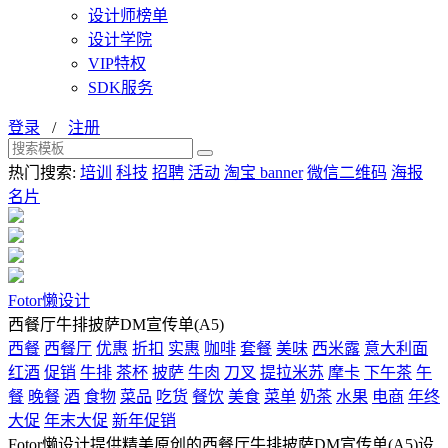
设计师榜单
设计学院
VIP特权
SDK服务
登录
/
注册
热门搜索:
培训
科技
招聘
活动
淘宝 banner
微信二维码
海报
名片
Fotor懒设计
西餐厅牛排披萨DM宣传单(A5)
西餐
西餐厅
优惠
折扣
实惠
咖啡
套餐
美味
西米露
意大利面
红酒
促销
牛排
茶杯
披萨
牛肉
刀叉
提拉米苏
摩卡
下午茶
午
餐
晚餐
酒
食物
菜品
吃货
餐饮
美食
菜单
奶茶
水果
电商
年终
大促
年末大促
新年促销
Fotor懒设计提供精美原创的西餐厅牛排披萨DM宣传单(A5)设