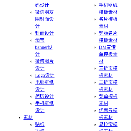
码设计
手机壁纸
微信朋友
模板素材
圈封面设
名片模板
计
素材
封面设计
竖版名片
淘宝
模板素材
banner设
DM宣传
计
单模板素
微博图片
材
设计
三折页模
Logo设计
板素材
电脑壁纸
二折页模
设计
板素材
简历设计
菜单模板
手机壁纸
素材
设计
优惠券模
素材
板素材
贴纸
易拉宝模