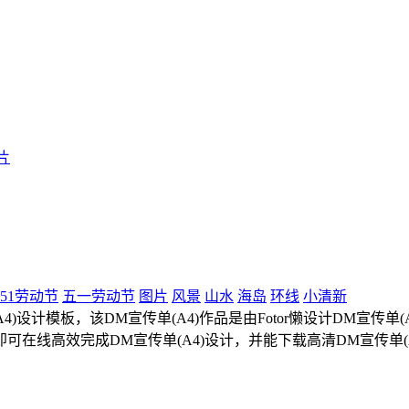
片
51劳动节
五一劳动节
图片
风景
山水
海岛
环线
小清新
设计模板，该DM宣传单(A4)作品是由Fotor懒设计DM宣传单(A4
可在线高效完成DM宣传单(A4)设计，并能下载高清DM宣传单(