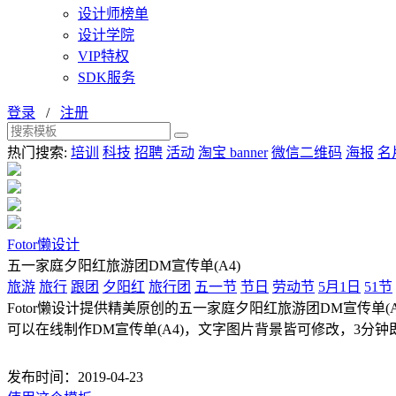
设计师榜单
设计学院
VIP特权
SDK服务
登录
/
注册
热门搜索:
培训
科技
招聘
活动
淘宝 banner
微信二维码
海报
名
Fotor懒设计
五一家庭夕阳红旅游团DM宣传单(A4)
旅游
旅行
跟团
夕阳红
旅行团
五一节
节日
劳动节
5月1日
51节
Fotor懒设计提供精美原创的五一家庭夕阳红旅游团DM宣传单(A4)
可以在线制作DM宣传单(A4)，文字图片背景皆可修改，3分钟即
发布时间：2019-04-23