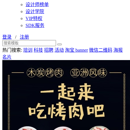
设计师榜单
设计学院
VIP特权
SDK服务
登录
/
注册
热门搜索:
培训
科技
招聘
活动
淘宝 banner
微信二维码
海报
名片