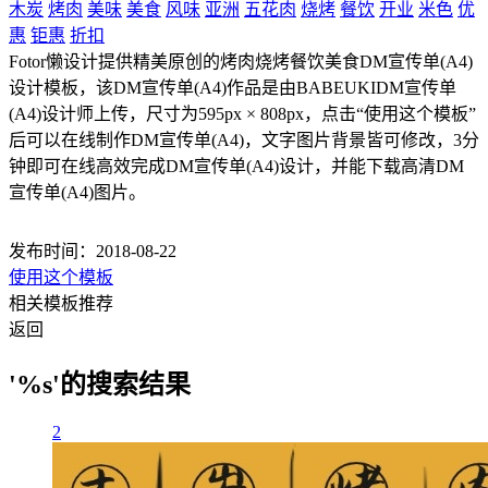
木炭
烤肉
美味
美食
风味
亚洲
五花肉
烧烤
餐饮
开业
米色
优
惠
钜惠
折扣
Fotor懒设计提供精美原创的烤肉烧烤餐饮美食DM宣传单(A4)
设计模板，该DM宣传单(A4)作品是由BABEUKIDM宣传单
(A4)设计师上传，尺寸为595px × 808px，点击“使用这个模板”
后可以在线制作DM宣传单(A4)，文字图片背景皆可修改，3分
钟即可在线高效完成DM宣传单(A4)设计，并能下载高清DM
宣传单(A4)图片。
发布时间：2018-08-22
使用这个模板
相关模板推荐
返回
'%s'的搜索结果
2