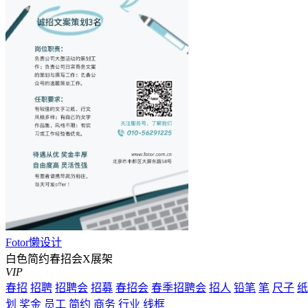
Fotor懒设计
白色简约春招会X展架
VIP
春招
招聘
招聘会
招募
春招会
春季招聘会
招人
铅笔
笔
尺子
纸
划
奖金
员工
简约
商务
行业
线框