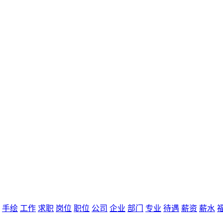
手绘
工作
求职
岗位
职位
公司
企业
部门
专业
待遇
薪资
薪水