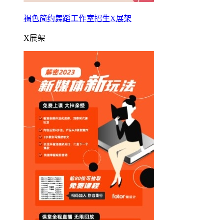
褐色简约舞蹈工作室招生X展架
X展架