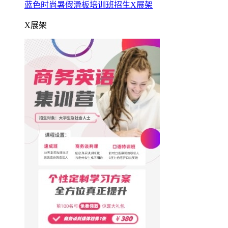
蓝色时尚暑假滑板培训班招生X展架
X展架