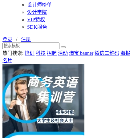
设计师榜单
设计学院
VIP特权
SDK服务
登录
/
注册
热门搜索:
培训
科技
招聘
活动
淘宝 banner
微信二维码
海报
名片