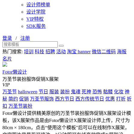
设计师榜单
设计学院
VIP特权
SDK服务
登录
/
注册
热门搜索:
培训
科技
招聘
活动
淘宝 banner
微信二维码
海报
名片
Fotor懒设计
万圣节装扮服饰促销X展架
VIP
万圣节
halloween
节日
服装
装扮
鬼魂
死神
恐怖
骷髅
化妆
神
秘
简约
促销
万圣节服饰
西方节日
西方传统节日
优惠
打折
折
扣
万圣节装扮
Fotor懒设计提供精美原创的万圣节装扮服饰促销X展架设计模
板，该X展架作品是由Fotor懒设计X展架设计师上传，尺寸为
80cm × 180cm，点击“使用这个模板”后可以在线制作X展架，