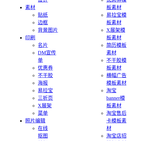
素材
板素材
贴纸
易拉宝模
边框
板素材
背景图片
X展架模
印刷
板素材
名片
简历模板
DM宣传
素材
单
不干胶模
优惠券
板素材
不干胶
横幅广告
海报
模板素材
易拉宝
淘宝
三折页
banner模
X展架
板素材
菜单
淘宝售后
照片编辑
卡模板素
在线
材
抠图
淘宝店招