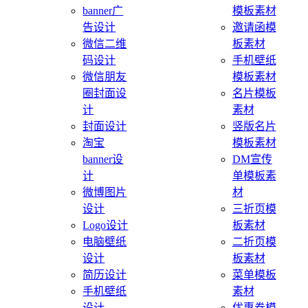
banner广
模板素材
告设计
邀请函模
微信二维
板素材
码设计
手机壁纸
微信朋友
模板素材
圈封面设
名片模板
计
素材
封面设计
竖版名片
淘宝
模板素材
banner设
DM宣传
计
单模板素
微博图片
材
设计
三折页模
Logo设计
板素材
电脑壁纸
二折页模
设计
板素材
简历设计
菜单模板
手机壁纸
素材
设计
优惠券模