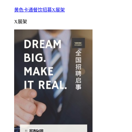
黄色卡通餐饮招募X展架
X展架