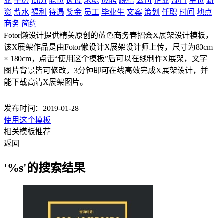
业
学历
简历
职位
岗位
求职
应聘
跳槽
公司
企业
部门
单位
薪
资
薪水
福利
待遇
奖金
员工
毕业生
文案
策划
任职
时间
地点
商务
简约
Fotor懒设计提供精美原创的蓝色商务春招会X展架设计模板，
该X展架作品是由Fotor懒设计X展架设计师上传，尺寸为80cm
× 180cm，点击“使用这个模板”后可以在线制作X展架，文字
图片背景皆可修改，3分钟即可在线高效完成X展架设计，并
能下载高清X展架图片。
发布时间：2019-01-28
使用这个模板
相关模板推荐
返回
'%s'的搜索结果