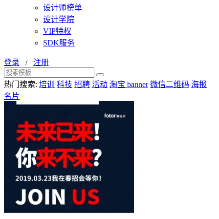
设计师榜单
设计学院
VIP特权
SDK服务
登录
/
注册
热门搜索:
培训
科技
招聘
活动
淘宝 banner
微信二维码
海报
名片