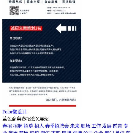
Fotor懒设计
蓝色商务春招会X展架
春招
招聘
招募
招人
春季招聘会
未来
职场
工作
发展
前景
专