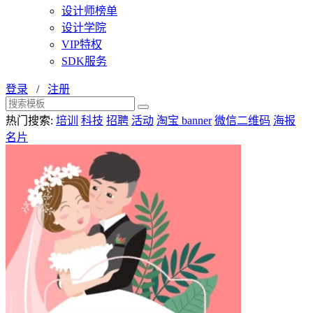
设计师榜单
设计学院
VIP特权
SDK服务
登录
/
注册
热门搜索:
培训
科技
招聘
活动
淘宝 banner
微信二维码
海报
名片