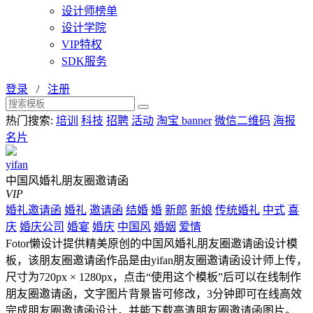
设计师榜单
设计学院
VIP特权
SDK服务
登录
/
注册
热门搜索:
培训
科技
招聘
活动
淘宝 banner
微信二维码
海报
名片
yifan
中国风婚礼朋友圈邀请函
VIP
婚礼邀请函
婚礼
邀请函
结婚
婚
新郎
新娘
传统婚礼
中式
喜
庆
婚庆公司
婚宴
婚庆
中国风
婚姻
爱情
Fotor懒设计提供精美原创的中国风婚礼朋友圈邀请函设计模
板，该朋友圈邀请函作品是由yifan朋友圈邀请函设计师上传，
尺寸为720px × 1280px，点击“使用这个模板”后可以在线制作
朋友圈邀请函，文字图片背景皆可修改，3分钟即可在线高效
完成朋友圈邀请函设计，并能下载高清朋友圈邀请函图片。