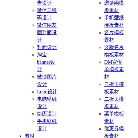
告设计
邀请函模
微信二维
板素材
码设计
手机壁纸
微信朋友
模板素材
圈封面设
名片模板
计
素材
封面设计
竖版名片
淘宝
模板素材
banner设
DM宣传
计
单模板素
微博图片
材
设计
三折页模
Logo设计
板素材
电脑壁纸
二折页模
设计
板素材
简历设计
菜单模板
手机壁纸
素材
设计
优惠券模
素材
板素材