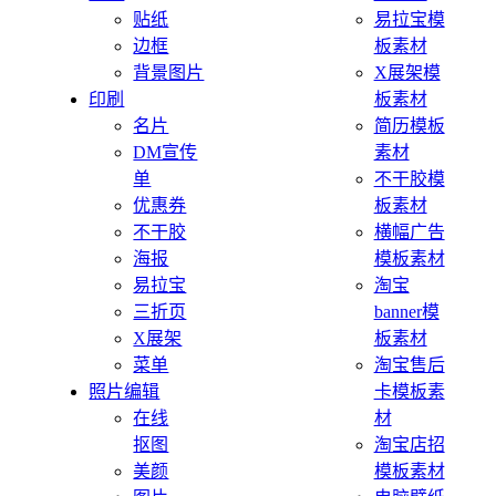
贴纸
易拉宝模
边框
板素材
背景图片
X展架模
印刷
板素材
名片
简历模板
DM宣传
素材
单
不干胶模
优惠券
板素材
不干胶
横幅广告
海报
模板素材
易拉宝
淘宝
三折页
banner模
X展架
板素材
菜单
淘宝售后
照片编辑
卡模板素
在线
材
抠图
淘宝店招
美颜
模板素材