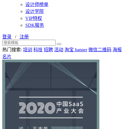
设计师榜单
设计学院
VIP特权
SDK服务
登录
/
注册
热门搜索:
培训
科技
招聘
活动
淘宝 banner
微信二维码
海报
名片