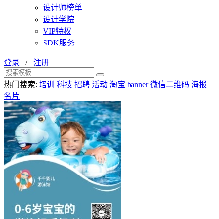
设计师榜单
设计学院
VIP特权
SDK服务
登录
/
注册
热门搜索:
培训
科技
招聘
活动
淘宝 banner
微信二维码
海报
名片